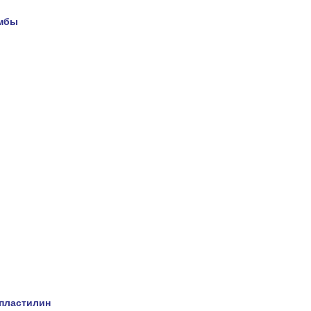
омбы
 пластилин